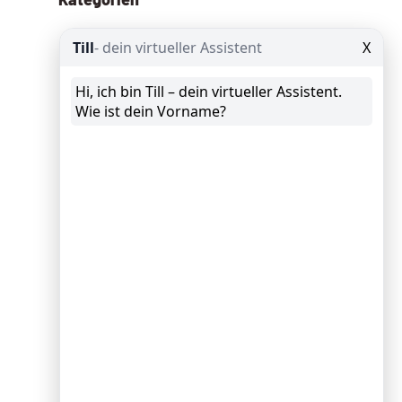
Allgemein
(13)
Angebote
(8)
Google Ads
(29)
Google Analytics
(25)
Google Data Studio
(8)
Google My Business
(10)
GTM Google Tag Manager
(9)
KI – AI
(109)
News
(62)
Schröder spricht
(10)
Schröder Spricht Fix
(11)
Seminar
(9)
SEO
Suchmaschinenoptimierung