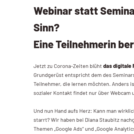
Webinar statt Semina
AI / KI Wissen
KI Prompting
Sinn?
Google NotebookLM
Eine Teilnehmerin ber
Search vs Chatbot
Google Data Studio
Jetzt zu Corona-Zeiten blüht
das digitale
Grundgerüst entspricht dem des Seminars:
Data Studio
Teilnehmer, die lernen möchten. Anders ist
sozialer Kontakt findet nur über Webcam 
Und nun Hand aufs Herz: Kann man wirklic
starrt? Wir haben bei Diana Staubitz nach
Themen „Google Ads“ und „Google Analyti