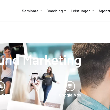
Seminare
Coaching
Leistungen
Agent
und Marketing
ytics
Google Ads