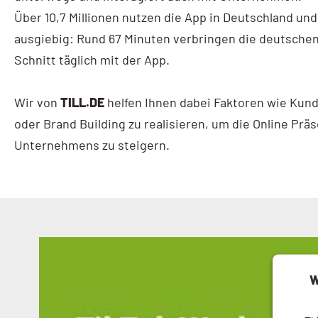
Über 10,7 Millionen nutzen die App in Deutschland und
AI / KI Wissen
ausgiebig: Rund 67 Minuten verbringen die deutsche
KI Prompting
Schnitt täglich mit der App.
Google NotebookLM
Wir von
TILL.DE
helfen Ihnen dabei Faktoren wie Kun
Search vs Chatbot
oder Brand Building zu realisieren, um die Online Präs
Unternehmens zu steigern.
Google Data Studio
Data Studio
W