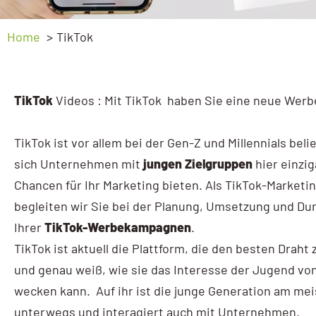
Ads Basic
Webprogrammierung
Home
TikTok
Ads Advanced
SEO
Google My Business
GEO – SEO für KI
TikTok
Videos : Mit TikTok haben Sie eine neue Werb
My Business Workshop
Sichtbarkeitsanalyse
TikTok ist vor allem bei der Gen-Z und Millennials beli
Google Analytics
sich Unternehmen mit
jungen Zielgruppen
hier einzig
GA4 Kompakt
Chancen für Ihr Marketing bieten. Als TikTok-Marketi
begleiten wir Sie bei der Planung, Umsetzung und Du
GA4 Basic
Ihrer
TikTok-Werbekampagnen
.
GA4 Advanced
TikTok ist aktuell die Plattform, die den besten Draht 
und genau weiß, wie sie das Interesse der Jugend vo
Google Tag Manager
wecken kann. Auf ihr ist die junge Generation am me
Tag Manager
unterwegs und interagiert auch mit Unternehmen.