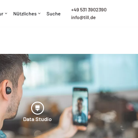
+
49 531 3902390
ur
Nützliches
Suche
info@till.de
Data Studio