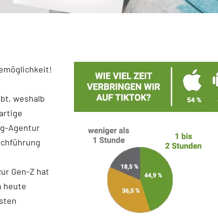
emöglichkeit!
ebt, weshalb
artige
ng-Agentur
rchführung
zur Gen-Z hat
n heute
isten