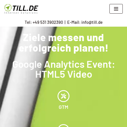
Zum
Tel: +
49 531 3902390
|
E-Mail: info@till.de
Inhalt
springen
Ziele messen und
erfolgreich planen!
Google Analytics Event:
HTML5 Video
GTM