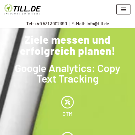
Zum
Tel: +
49 531 3902390
|
E-Mail: info@till.de
Inhalt
springen
Ziele messen und
erfolgreich planen!
Google Analytics: Copy
Text Tracking
GTM