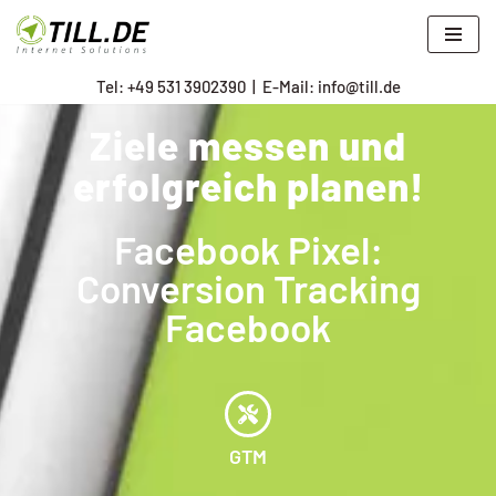
Zum
Tel: +
49 531 3902390
|
E-Mail: info@till.de
Inhalt
springen
Ziele messen und
erfolgreich planen!
Facebook Pixel:
Conversion Tracking
Facebook
GTM