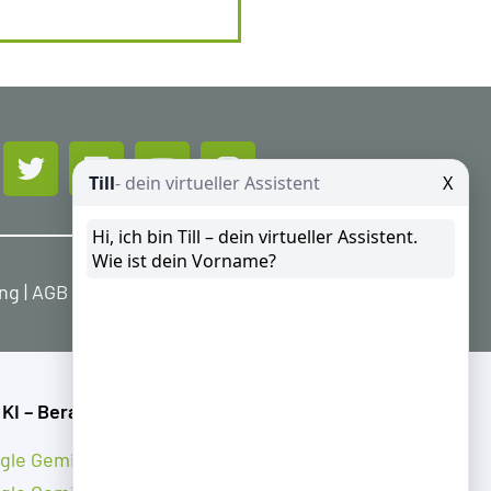
ung
|
AGB
|
Widerrufsbelehrung
 KI – Beratung
gle Gemini