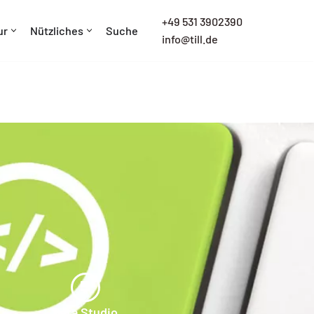
+
49 531 3902390
ur
Nützliches
Suche
info@till.de
Data Studio