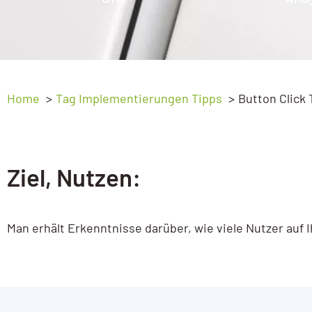
Ads Basic
Webprogrammierung
Ads Advanced
SEO
Google My Business
GEO – SEO für KI
Home
Tag Implementierungen Tipps
Button Click 
My Business Workshop
Sichtbarkeitsanalyse
Google Analytics
Ziel, Nutzen:
GA4 Kompakt
GA4 Basic
Man erhält Erkenntnisse darüber, wie viele Nutzer auf
GA4 Advanced
Google Tag Manager
Tag Manager