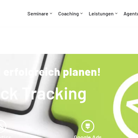
Seminare
Coaching
Leistungen
Agent
 erfolgreich planen!
ick Tracking
ytics
Google Ads