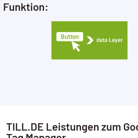
Funktion:
AI / KI Wissen
KI Prompting
Google NotebookLM
Search vs Chatbot
Google Data Studio
Data Studio
TILL.DE Leistungen zum Go
Tag Manager