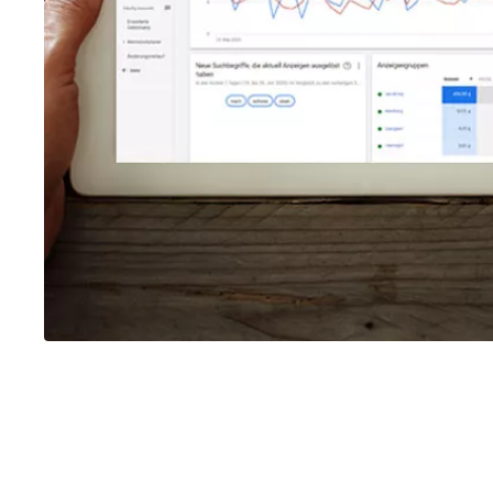
AI / KI Wissen
KI Prompting
Google NotebookLM
Search vs Chatbot
Google Data Studio
Data Studio