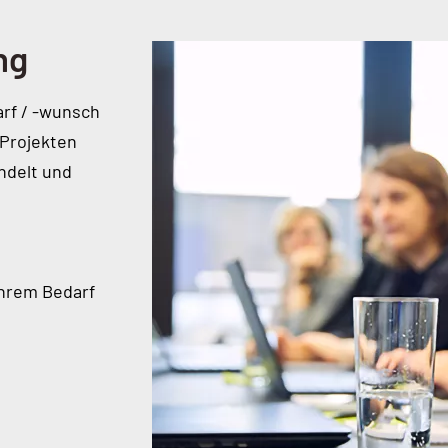
ng
rf / -wunsch
 Projekten
ndelt und
Ihrem Bedarf