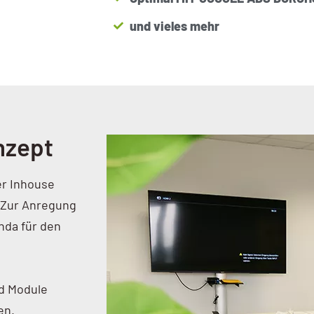
und vieles mehr
nzept
er Inhouse
 Zur Anregung
nda für den
nd Module
en.