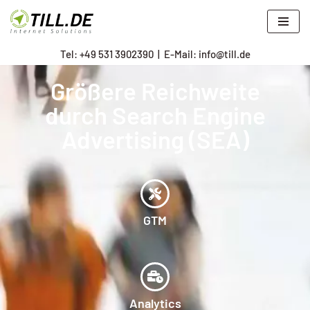
Zum
Tel: +
49 531 3902390
|
E-Mail: info@till.de
Inhalt
springen
Größere Reichweite
durch Search Engine
Advertising (SEA)
GTM
Analytics