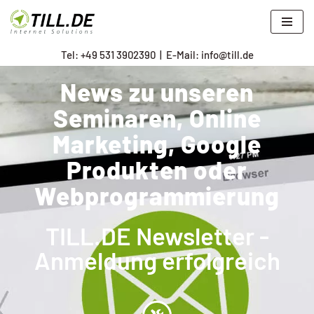
Zum
Tel: +
49 531 3902390
|
E-Mail: info@till.de
Inhalt
springen
News zu unseren
Seminaren, Online
Marketing, Google
Produkten oder
Webprogrammierung
TILL.DE Newsletter -
Anmeldung erfolgreich