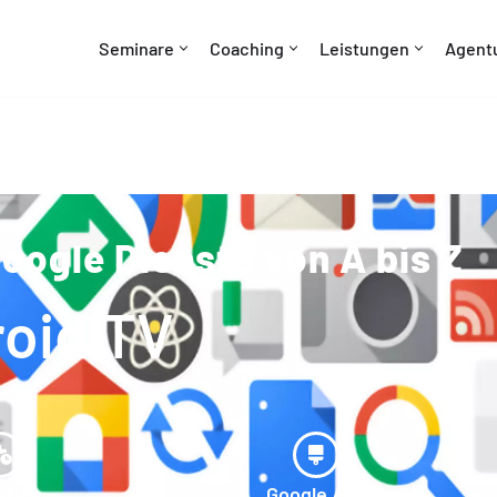
Seminare
Coaching
Leistungen
Agent
oogle Dienste von A bis Z
oid TV
ytics
Google Ads