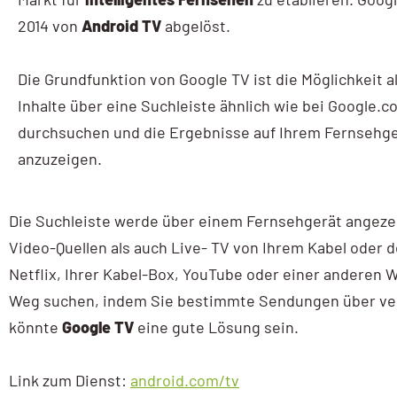
AI / KI Wissen
2014 von
Android TV
abgelöst.
KI Prompting
Die Grundfunktion von Google TV ist die Möglichkeit al
Google NotebookLM
Inhalte über eine Suchleiste ähnlich wie bei Google.c
durchsuchen und die Ergebnisse auf Ihrem Fernsehg
Search vs Chatbot
anzuzeigen.
Google Data Studio
Die Suchleiste werde über einem Fernsehgerät angeze
Data Studio
Video-Quellen als auch Live- TV von Ihrem Kabel oder d
Netflix, Ihrer Kabel-Box, YouTube oder einer anderen 
Weg suchen, indem Sie bestimmte Sendungen über ver
könnte
Google TV
eine gute Lösung sein.
Link zum Dienst:
android.com/tv