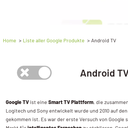
Ads Basic
Webprogrammierung
Ads Advanced
SEO
Google My Business
GEO – SEO für KI
Home
Liste aller Google Produkte
Android TV
My Business Workshop
Sichtbarkeitsanalyse
Google Analytics
Android T
GA4 Kompakt
GA4 Basic
GA4 Advanced
Google TV
ist eine
Smart TV Plattform
, die zusammen
Google Tag Manager
Logitech und Sony entwickelt wurde und 2010 auf den
gekommen ist. Es war der erste Versuch von Google s
Tag Manager
Markt für
intelligentes Fernsehen
zu etablieren. Goog