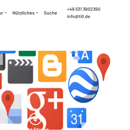
+
49 531 3902390
ur
Nützliches
Suche
info@till.de
Data Studio