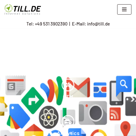
Zum
Tel: +
49 531 3902390
|
E-Mail: info@till.de
Inhalt
springen
Liste mit Google Looker
Studio Report
Templates
GTM
Analytics