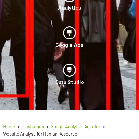
Analytics
Google Ads
Data Studio
Home
Leistungen
Google Analytics Agentur
Website Analyse für Human Resource