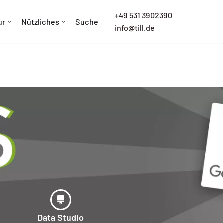
+
49 531 3902390
ur
Nützliches
Suche
info@till.de
Data Studio