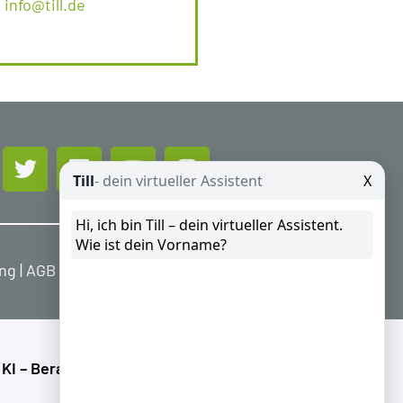
info@till.de
ung
|
AGB
|
Widerrufsbelehrung
 KI – Beratung