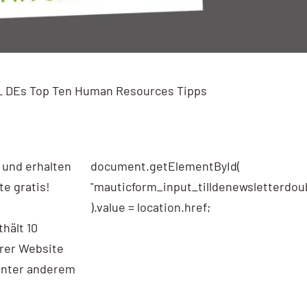
L DEs Top Ten Human Resources Tipps
r und erhalten
document.getElementById(
te gratis!
"mauticform_input_tilldenewsletterdoub
).value = location.href;
hält 10
hrer Website
unter anderem