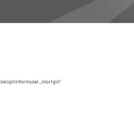
leoptinformular_nlorigin"