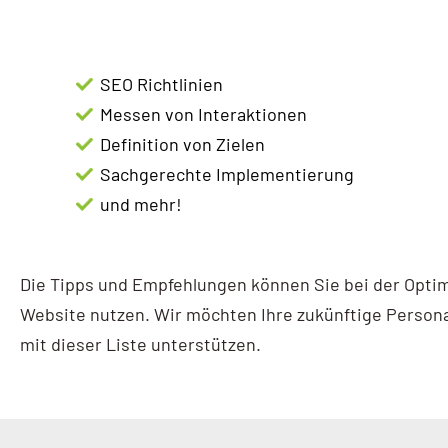
AI / KI Wissen
KI Prompting
SEO Richtlinien
Messen von Interaktionen
Google NotebookLM
Definition von Zielen
Search vs Chatbot
Sachgerechte Implementierung
und mehr!
Google Data Studio
Data Studio
Die Tipps und Empfehlungen können Sie bei der Optim
Website nutzen. Wir möchten Ihre zukünftige Perso
mit dieser Liste unterstützen.