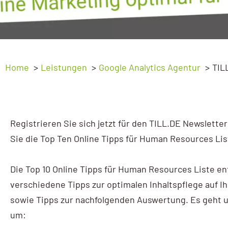
Ads Basic
Webprogrammierung
Ads Advanced
SEO
Google My Business
Home
Leistungen
Google Analytics Agentur
TIL
GEO – SEO für KI
My Business Workshop
Sichtbarkeitsanalyse
Google Analytics
Registrieren Sie sich jetzt für den TILL.DE Newslette
GA4 Kompakt
Sie die Top Ten Online Tipps für Human Resources Lis
GA4 Basic
Die Top 10 Online Tipps für Human Resources Liste ent
GA4 Advanced
verschiedene Tipps zur optimalen Inhaltspflege auf I
Google Tag Manager
sowie Tipps zur nachfolgenden Auswertung. Es geht 
um:
Tag Manager