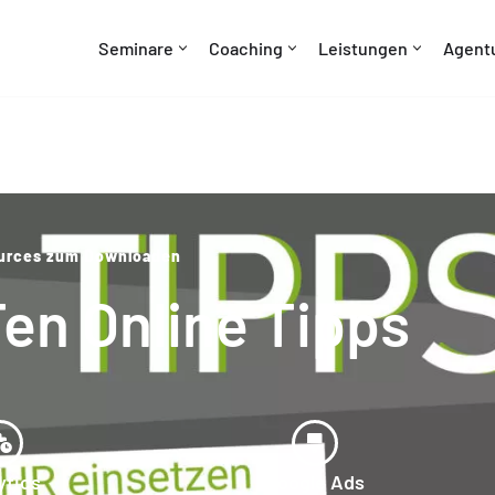
Seminare
Coaching
Leistungen
Agent
urces zum Downloaden
en Online Tipps
ytics
Google Ads