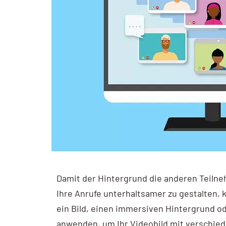
Ads Basic
Webprogrammierung
Ads Advanced
SEO
Google My Business
GEO – SEO für KI
My Business Workshop
Sichtbarkeitsanalyse
Google Analytics
GA4 Kompakt
GA4 Basic
GA4 Advanced
Damit der Hintergrund die anderen Teilne
Ihre Anrufe unterhaltsamer zu gestalten,
Google Tag Manager
ein Bild, einen immersiven Hintergrund od
Tag Manager
anwenden, um Ihr Videobild mit verschiede