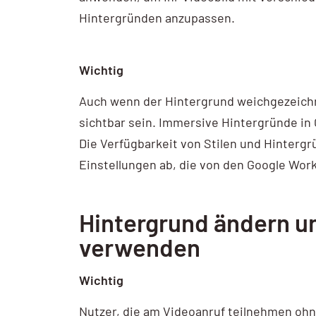
Hintergründen anzupassen.
AI / KI Wissen
KI Prompting
Wichtig
Google NotebookLM
Auch wenn der Hintergrund weichgezeichn
Search vs Chatbot
sichtbar sein. Immersive Hintergründe in
Die Verfügbarkeit von Stilen und Hinterg
Google Data Studio
Einstellungen ab, die von den Google Wor
Data Studio
Hintergrund ändern un
verwenden
Wichtig
Nutzer, die am Videoanruf teilnehmen oh