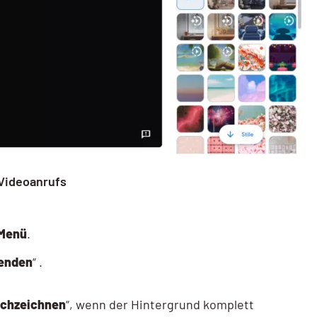
Videoanrufs
-Menü
.
wenden
“ .
ichzeichnen
“, wenn der Hintergrund komplett