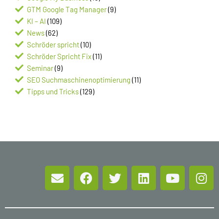
GTM Google Tag Manager
(9)
KI – AI
(109)
News
(62)
Schröder spricht
(10)
Schröder Spricht Fix
(11)
Seminar
(9)
SEO Suchmaschinenoptimierung
(11)
Tipps und Tricks
(129)