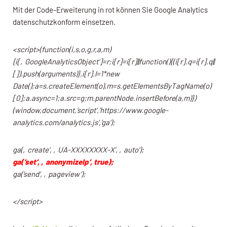
Mit der Code-Erweiterung in rot können Sie Google Analytics
datenschutzkonform einsetzen.
<script>(function(i,s,o,g,r,a,m)
{i[‚GoogleAnalyticsObject‘]=r;i[r]=i[r]||function(){(i[r].q=i[r].q||
[]).push(arguments)},i[r].l=1*new
Date();a=s.createElement(o),m=s.getElementsByTagName(o)
[0];a.async=1;a.src=g;m.parentNode.insertBefore(a,m)})
(window,document,’script‘,’https://www.google-
analytics.com/analytics.js‘,’ga‘);
ga(‚create‘, ‚UA-XXXXXXXX-X‘, ‚auto‘);
ga(’set‘, ‚anonymizeIp‘, true);
ga(’send‘, ‚pageview‘);
</script>