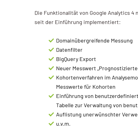
AI / KI Wissen
Die Funktionalität von Google Analytics 
KI Prompting
seit der Einführung implementiert:
Google NotebookLM
Domainübergreifende Messung
Search vs Chatbot
Datenfilter
BigQuery Export
Google Data Studio
Neuer Messwert „Prognostizierte
Data Studio
Kohortenverfahren im Analysem
Messwerte für Kohorten
Einführung von benutzerdefinier
Tabelle zur Verwaltung von benu
Auflistung unerwünschter Verwe
u.v.m.