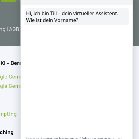
ung
|
AGB
|
Widerrufsbelehrung
 KI – Beratung
gle Gemini
gle Gemini Notebook
mpting
ching