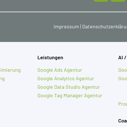
Impressum
|
Datenschutzerklär
Leistungen
AI /
imierung
Google Ads Agentur
Goo
ng
Google Analytics Agentur
Goo
Google Data Studio Agentur
Google Tag Manager Agentur
Pro
Coa