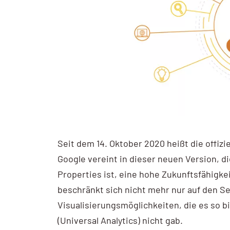
Ads Basic
Webprogrammierung
Ads Advanced
SEO
Google My Business
GEO – SEO für KI
My Business Workshop
Sichtbarkeitsanalyse
Google Analytics
GA4 Kompakt
Seit dem 14. Oktober 2020 heißt die offizi
GA4 Basic
Google vereint in dieser neuen Version, di
GA4 Advanced
Properties ist, eine hohe Zukunftsfähigke
beschränkt sich nicht mehr nur auf den Se
Google Tag Manager
Visualisierungsmöglichkeiten, die es so bi
Tag Manager
(Universal Analytics) nicht gab.