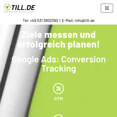
Zum
Tel: +
49 531 3902390
|
E-Mail: info@till.de
Inhalt
springen
Ziele messen und
erfolgreich planen!
Google Ads: Conversion
Tracking
GTM