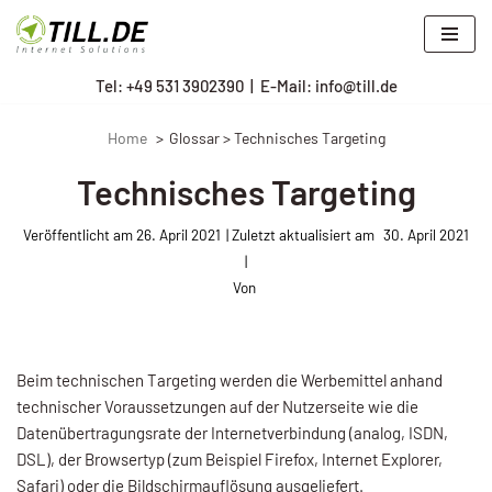
Zum
Tel: +
49 531 3902390
|
E-Mail: info@till.de
Inhalt
springen
Home
Glossar > Technisches Targeting
Technisches Targeting
Veröffentlicht am
26. April 2021
30. April 2021
Von
Beim technischen Targeting wer­den die Werbemittel anhand
technischer Voraussetzun­gen auf der Nutzerseite wie die
Datenübertragungsrate der Internetverbindung (analog, ISDN,
DSL), der Brow­sertyp (zum Beispiel Firefox, Internet Explorer,
Safari) oder die Bildschirmauflösung ausgeliefert.