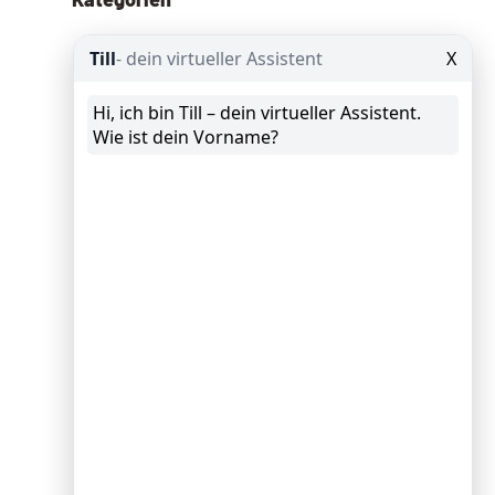
Allgemein
(13)
Angebote
(8)
Google Ads
(29)
Google Analytics
(25)
Google Data Studio
(8)
Google My Business
(10)
GTM Google Tag Manager
(9)
KI – AI
(109)
News
(62)
Schröder spricht
(10)
Schröder Spricht Fix
(11)
Seminar
(9)
SEO
Suchmaschinenoptimierung