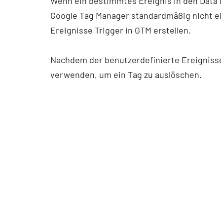
Wenn ein bestimmtes Ereignis in den Data L
Ads Basic
Google Tag Manager standardmäßig nicht ei
Webprogrammierung
Ereignisse Trigger in GTM erstellen.
Ads Advanced
SEO
Google My Business
Nachdem der benutzerdefinierte Ereignisse 
GEO – SEO für KI
verwenden, um ein Tag zu auslöschen.
My Business Workshop
Sichtbarkeitsanalyse
Google Analytics
GA4 Kompakt
GA4 Basic
GA4 Advanced
Google Tag Manager
Tag Manager