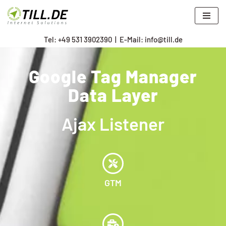
Zum
Tel: +
49 531 3902390
|
E-Mail: info@till.de
Inhalt
springen
Google Tag Manager
Data Layer
Ajax Listener
GTM