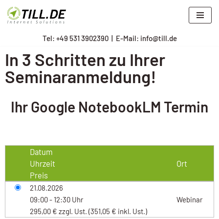
Zum
Tel: +
49 531 3902390
|
E-Mail: info@till.de
Inhalt
springen
In 3 Schritten zu Ihrer
Seminaranmeldung!
Ihr Google NotebookLM Termin
Datum
Uhrzeit
Ort
Preis
21.08.2026
09:00 - 12:30 Uhr
Webinar
295,00 € zzgl. Ust. (351,05 € inkl. Ust.)