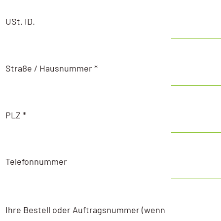
AI / KI Wissen
USt. ID.
KI Prompting
Google NotebookLM
Straße / Hausnummer *
Search vs Chatbot
Google Data Studio
PLZ *
Data Studio
Telefonnummer
Ihre Bestell oder Auftragsnummer (wenn