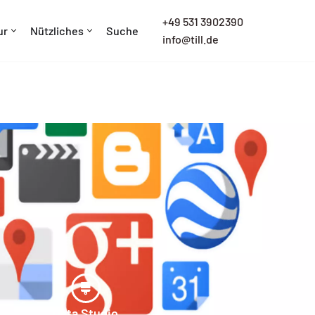
+
49 531 3902390
ur
Nützliches
Suche
info@till.de
Data Studio