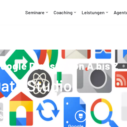
Seminare
Coaching
Leistungen
Agent
oogle Dienste von A bis Z
ata Studio
ytics
Google Ads