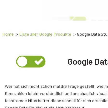
Ads Basic
Webprogrammierung
Ads Advanced
SEO
Google My Business
GEO – SEO für KI
Home
Liste aller Google Produkte
Google Data Stu
My Business Workshop
Sichtbarkeitsanalyse
Google Analytics
Google Dat
GA4 Kompakt
GA4 Basic
GA4 Advanced
Wer hat sich nicht schon mal die Frage gestellt, wie 
Google Tag Manager
Kennzahlen leicht verständlich und anschaulich visual
fachfremde Mitarbeiter diese schnell für sich erschli
Tag Manager
Google Data Studio ist die Antwort darauf.