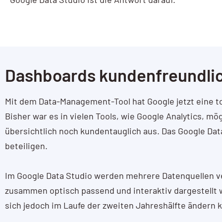
AI / KI Wissen
KI Prompting
Google NotebookLM
Dashboards kundenfreundlic
Search vs Chatbot
Mit dem Data-Management-Tool hat Google jetzt eine toll
Google Data Studio
Bisher war es in vielen Tools, wie Google Analytics, m
Data Studio
übersichtlich noch kundentauglich aus. Das Google Data
beteiligen.
Im Google Data Studio werden mehrere Datenquellen ve
zusammen optisch passend und interaktiv dargestellt 
sich jedoch im Laufe der zweiten Jahreshälfte ändern 